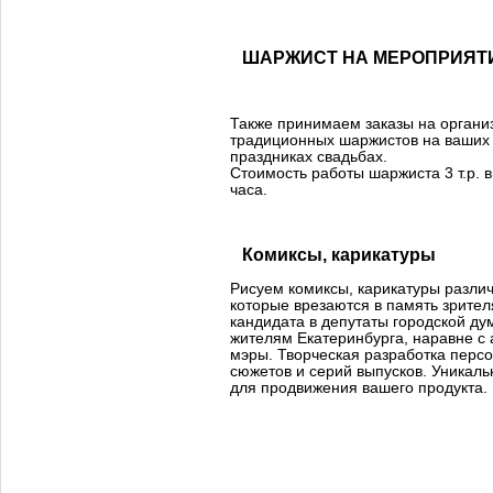
ШАРЖИСТ НА МЕРОПРИЯТ
Также принимаем заказы на орган
традиционных шаржистов на ваших
праздниках свадьбах.
Стоимость работы шаржиста 3 т.р. 
часа.
Комиксы, карикатуры
Рисуем комиксы, карикатуры разли
которые врезаются в память зрител
кандидата в депутаты городской д
жителям Екатеринбурга, наравне с 
мэры. Творческая разработка персо
сюжетов и серий выпусков. Уникал
для продвижения вашего продукта.
шаржист в Екатеринбурге. дружній шарж, бесплатный шарж, шарж онлайн, нарисовать юм
шарж по фотографии, шарж заказать, шарж на заказ, шаржист на свадьбу, подарок руков