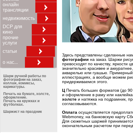
онлайн
трансляции
недвижимость
DCP для
кино
прочие
услуги
статьи
Здесь представлены сделанные н
фотографии
на заказ. Шаржи рису
о нас...
превосходят по качеству, яркости ц
значительно красивее и аккуратнее
акварелью или гуашью. Примерный 
Шарж ручной работы по
иллюстрациях, а вообще можем рисо
фотографии на заказ,
придерживаемся этого.
коллаж, комиксы,
карикатуры.
Ц
Печать больших форматов (до 90 
Печать на бумаге, холсте,
и оформление в раму или наклейка
оформление.
холсте
и натяжка на подрамник, п
Печать на кружках и
согласовываются.
футболках.
Шаржист на праздник
Оплата
осуществляется предоплато
Webmoney, на банковскую карту Сб
Для сюжетных шаржей принимается
окончательным расчетом при перед