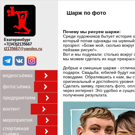
Шарж по фото
Почему мы рисуем шаржи:
Среди художников бытует история 
Екатеринбург
который попав однажды на шумный 
+7(343)2135667
прозрел: «Боже мой, сколько вокруг
t2135667@yandex.ru
пейзажи рисую!».
Вот и мы подумали: столько вокруг
мы можем сделать их еще прекрасн
Добрые и смешные шаржи - отличн
подарок. Свадьба, юбилей будут 
видеосъёмка
поводами. Обратившись к нам, вы 
оригинальный и достойного уровня
Сделать заявку, прислать фото, опл
фотосъёмка
через интернет. Это удобно и суще
получение результата.
предприятиям
контент
мероприятия
спортивная
съемка