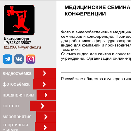
МЕДИЦИНСКИЕ СЕМИНА
КОНФЕРЕНЦИИ
Фото и видеообеспечение медицин
семинаров и конференций. Произв
Екатеринбург
для работников сферы здравоохра
+7(343)2135667
видео для компаний и производите
t2135667@yandex.ru
тематики.
Съемка видео для сайтов и соцсет
учреждений. Организация онлайн-т
видеосъёмка
Российское общество акушеров-гине
фотосъёмка
предприятиям
контент
мероприятия
спортивная
съемка