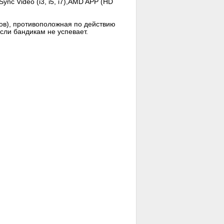
ync Video (i3, i5, i7),AMD APP (HD
ов), противоположная по действию
сли бандикам не успевает.