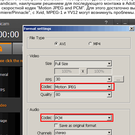
Bandicam, наилучшим решением для последующего монтажа в Adobe
 скоростной кодек "Motion JPEG and PCM". Для этого достаточно в
miere/Pinnacle", с Xvid, MPEG-1 и YV12 могут возникнуть проблемы.