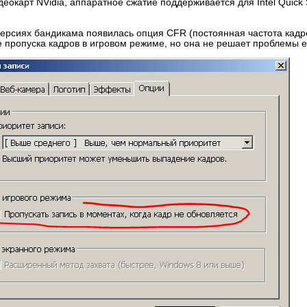
еокарт NVidia, аппаратное сжатие поддерживается для Intel Quick S
версиях бандикама появилась опция CFR (постоянная частота кадр
е пропуска кадров в игровом режиме, но она не решает проблемы е