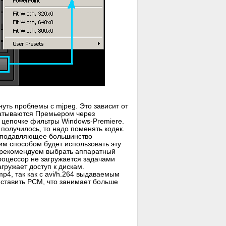
нуть проблемы с mjpeg. Это зависит от
батываются Премьером через
в цепочке фильтры Windows-Premiere.
 получилось, то надо поменять кодек.
т подавляющее большинство
им способом будет использовать эту
ы рекомендуем выбрать аппаратный
роцессор не загружается задачами
гружает доступ к дискам.
p4, так как с avi/h.264 выдаваемым
 ставить PCM, что занимает больше