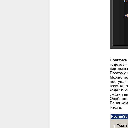
Практика 
кодеков 
системны
Поэтому н
Можно по
поступаю
возможно
кодек h.
сжатия в
Особеннос
Бандикам
места.