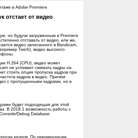
таже в Adobe Premiere
ук отстает от видео
ре, но будучи загруженным в Premiere
степенно отставать от видео, или же,
сается видео записанного в Bandicam,
апример Twich), видео высокого
лефоны.
ции H.264 (CPU), видео может
dicam не успевает сжимать кадры на
жет стоять опция пропуска кадров при
частота кадров в видео. Причем
део с пропущенными кадрами, но в
рами будет подходящая для этой
as. В 2018.1 возможность работы с
/Console/Debug Database
ропуска кадров. По рекомендации