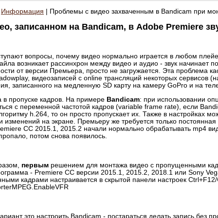
|
Информация
| Проблемы с видео захваченным в Bandicam при мон
ео, записанном на Bandicam, в Adobe Premiere зв
ступают вопросы, почему видео нормально играется в любом плейе
айла возникает рассинхрон между видео и аудио - звук начинает по
ости от версии Премьера, просто не загружается. Эта проблема ка
adowplay, видеозаписей с online трансляций некоторых сервисов (н
ия, записанного на медленную SD карту на камеру GoPro и на те
 в пропуске кадров. На примере
Bandicam
: при использовании оп
ься с переменной частотой кадров (variable frame rate), если Ban
лгоритму h.264, то он просто пропускает их. Также в настройках мо
и изменений на экране. Премьеру же требуется только постоянная 
remiere CC 2015.1, 2015.2 начали нормально обрабатывать mp4 ви
пропало, потом снова появилось.
разом,
первым
решением для монтажа видео с пропущенными кад
ограмма - Premiere CC версии 2015.1, 2015.2, 2018.1 или Sony Veg
ными кадрами настраивается в скрытой панели настроек Ctrl+F12
orterMPEG.EnableVFR
ариант это настроить Bandicam - постараться делать запись без п