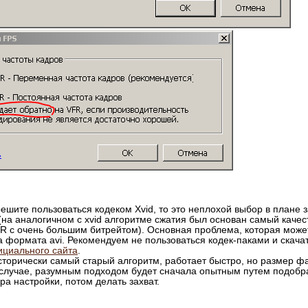
ешите пользоваться кодеком Xvid, то это неплохой выбор в плане 
 (на аналогичном c xvid алгоритме сжатия был основан самый каче
 с очень большим битрейтом). Основная проблема, которая может
а формата avi. Рекомендуем не пользоваться кодек-паками и скача
циального сайта
.
торически самый старый алгоритм, работает быстро, но размер ф
случае, разумным подходом будет сначала опытным путем подобр
а настройки, потом делать захват.