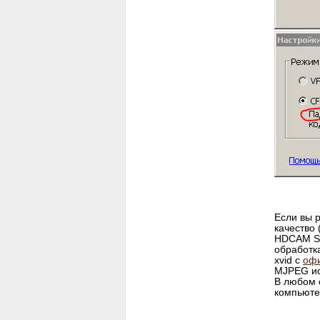
Если вы р
качество
HDCAM SR
обработк
xvid с
офи
MJPEG ис
В любом 
компьютер