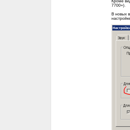
Кроме вид
7700+).
В новых 
настройк