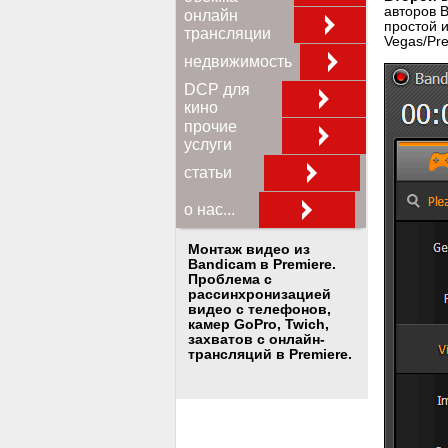
авторов 
онлайн
простой и
трансляции
Vegas/Pre
недвижимость
DCP для
кино
прочие
услуги
статьи
о нас...
Монтаж видео из
Bandicam в Premiere.
Проблема с
рассинхронизацией
видео с телефонов,
камер GoPro, Twich,
захватов с онлайн-
трансляций в Premiere.