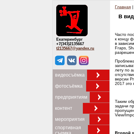
Главная
В вид
Часто по
к концу ф
Екатеринбург
в зависим
+7(343)2135667
Fraps, Sh
t2135667@yandex.ru
разрешен
Проблема
записыват
лету по а
отсутстви
видеосъёмка
версии P
2017 это 
фотосъёмка
предприятиям
Таким об
задачи пр
контент
пропущен
View/Imp
мероприятия
спортивная
съемка
Второй
в