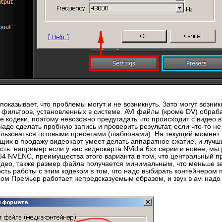
показывает, что проблемы могут и не возникнуть. Зато могут возник
и фильтров, установленных в системе. AVI файлы (кроме DV) обра
е кодеки, поэтому невозожно предугадать что происходит с видео 
адо сделать пробную запись и проверить результат, если что-то не
льзоваться готовыми пресетами (шаблонами). На текущий момен
щих в продажу видеокарт умеет делать аппаратное сжатие, и лучш
сть: например если у вас видеокарта NVidia 6xx серии и новее, м
264 NVENC, преимущества этого варианта в том, что центральный п
идео, также размер файла получается минимальным, что меньше за
ть работы с этим кодеком в том, что надо выбирать контейнером m
ом Премьер работает непредсказуемым образом, и звук в avi надо