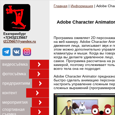
Главная
|
Информация
| Adobe Char
Adobe Character Animato
Екатеринбург
+7(343)2135667
Программа оживляет 2D персонажа 
t2135667@yandex.ru
на веб-камеру. Adobe Character Ani
движения лица, записывает звук и 
этом можно дополнительно управля
клавиатуры и мыши. Когда вы говор
когда вы делаете удивленное лицо,
самое. Программа рассчитана на ра
видеосъёмка
камерой, поэтому отслеживает толь
всего тела она не подходит.
фотосъёмка
Adobe Character Animator предназна
быстро сделать анимацию персонаж
предприятиям
настроить управление сложным пе
сложных выражений (программирова
контент
мероприятия
спортивная
съемка