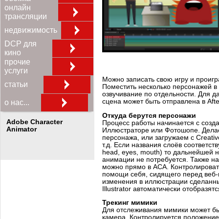
онлайн
трансляции
недвижимость
DCP для
кино
прочие
услуги
Можно записать свою игру и проигр
статьи
Поместить несколько персонажей в 
озвучивание по отдельности. Для 
сцена может быть отправлена в After
о нас...
Откуда берутся персонажи
Adobe Character
Процесс работы начинается с созд
Animator
Иллюстраторе или Фотошопе. Дела
персонажа, или загружаем с Creative
т.д. Если названия слоёв соответств
head, eyes, mouth) то дальнейшей 
анимации не потребуется. Также на
можно прямо в ACA. Контролирова
помощи себя, сидящего перед веб
изменения в иллюстрации сделанны
Illustrator автоматически отобразятс
Трекинг мимики
Для отслеживания мимики может бы
камера. Контролируется положение,