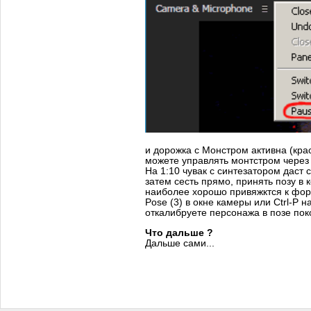
и дорожка с Монстром активна (красн
можете управлять монтстром через
На 1:10 чувак с синтезатором даст 
затем сесть прямо, принять позу в 
наиболее хорошо привяжктся к фор
Pose (3) в окне камеры или Ctrl-P н
откалибруете персонажа в позе пок
Что дальше ?
Дальше сами...
adobe character animator что это, уроки как работать в адоб 
animator как сделать персонажа, анимация персонажа в р
веб камеры, adobe character animator онлайн, adobe characte
программа