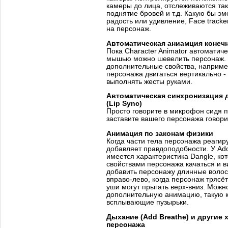
камеры до лица, отслеживаются так
поднятие бровей и т.д. Какую бы эм
радость или удивление, Face tracke
на персонаж.
Автоматическая аниамция конеч
Пока Character Animator автоматиче
мышью можно шевелить персонаж.
дополнительные свойства, например
персонажа двигаться вертикально -
выполнять жесты руками.
Автоматическая синхронизация д
(Lip Sync)
Просто говорите в микрофон сидя п
заставите вашего персонажа говори
Анимация по законам физики
Когда части тела персонажа реагиру
добавляет правдоподобности. У Ado
имеется характеристика Dangle, ко
свойствами персонажа качаться и в
добавить персонажу длинные волос
вправо-лево, когда персонаж трясёт
уши могут прыгать верх-вниз. Можн
дополнительную анимацию, такую 
всплывающие пузырьки.
Дыхание (Add Breathe) и другие 
персонажа