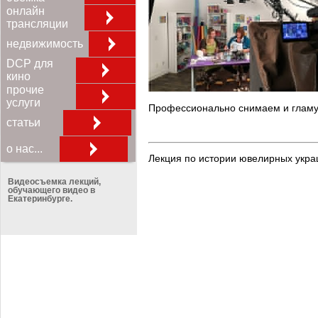
онлайн
трансляции
недвижимость
DCP для
кино
прочие
услуги
Профессионально снимаем и гламур
статьи
о нас...
Лекция по истории ювелирных укр
Видеосъемка лекций,
обучающего видео в
Екатеринбурге.