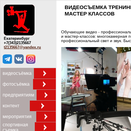
ВИДЕОСЪЕМКА ТРЕНИНГ
МАСТЕР КЛАССОВ
Обучающее видео - профессиональ
и мастер-классов: многокамерная п
Екатеринбург
профессиональный свет и звук. Бы
+7(343)2135667
t2135667@yandex.ru
видеосъёмка
фотосъёмка
предприятиям
контент
мероприятия
спортивная
съемка