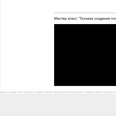
Мастер класс "Техника создания пл
видеосъемка мастеркласса, видеосъемка лекции в Екатеринбурге, видеосъемка тренинга 