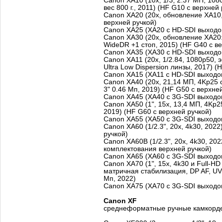
Canon XA10 (10x, 1/3, 2.37 МП, 1080
вес 800 г., 2011) (HF G10 с верхней
Canon XA20 (20x, обновление XA10,
верхней ручкой)
Canon XA25 (XA20 с HD-SDI выходо
Canon XA30 (20x, обновление XA20:
WideDR +1 стоп, 2015) (HF G40 с в
Canon XA35 (XA30 с HD-SDI выходо
Canon XA11 (20х, 1/2.84, 1080p50, э
Ultra Low Dispersion линзы, 2017) (
Canon XA15 (XA11 с HD-SDI выходо
Canon XA40 (20x, 21,14 МП, 4Kp25 
3" 0.46 Мп, 2019) (HF G50 с верхне
Canon XA45 (XA40 с 3G-SDI выходо
Canon XA50 (1", 15x, 13,4 МП, 4Kp25
2019) (HF G60 с верхней ручкой)
Canon XA55 (XA50 с 3G-SDI выходо
Canon XA60 (1/2.3", 20x, 4k30, 202
ручкой)
Canon XA60B (1/2.3", 20x, 4k30, 202
комплектования верхней ручкой)
Canon XA65 (XA60 с 3G-SDI выходо
Canon XA70 (1", 15x, 4k30 и Full-H
матричная стабилизация, DP AF, UVC
Мп, 2022)
Canon XA75 (XA70 с 3G-SDI выходо
Canon XF
среднеформатные ручные камкорд