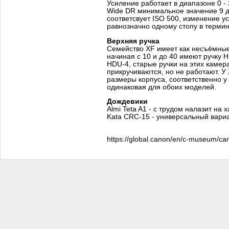
Усиление работает в диапазоне 0 -
Wide DR минимальное значение 9 д
соответсвует ISO 500, изменение у
равнозначно одному стопу в терми
Верхняя ручка
Семейство XF имеет как несъёмные
начиная с 10 и до 40 имеют ручку H
HDU-4, старые ручки на этих камер
прикручиваются, но не работают. У
размеры корпуса, соответственно у 
одинаковая для обоих моделей.
Дождевики
Almi Teta A1 - с трудом налазит на x
Kata CRC-15 - универсальный вариан
https://global.canon/en/c-museum/ca
профессиональные видеокамеры Canon, canon xa