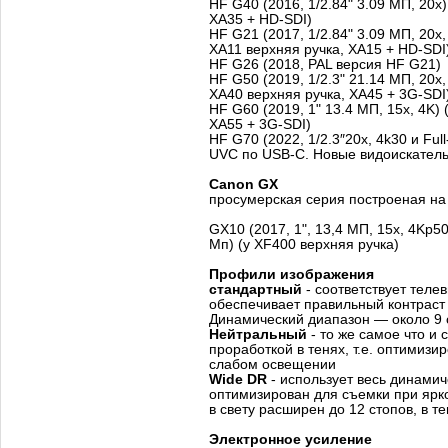
HF G40 (2016, 1/2.84" 3.09 МП, 20x)
XA35 + HD-SDI)
HF G21 (2017, 1/2.84" 3.09 МП, 20x,
XA11 верхняя ручка, XA15 + HD-SDI
HF G26 (2018, PAL версия HF G21)
HF G50 (2019, 1/2.3" 21.14 МП, 20x, 
XA40 верхняя ручка, XA45 + 3G-SDI
HF G60 (2019, 1" 13.4 МП, 15x, 4K) 
XA55 + 3G-SDI)
HF G70 (2022, 1/2.3″20x, 4k30 и Fu
UVC по USB-C. Новые видоискатель
Canon GX
просумерская серия построеная на
GX10 (2017, 1", 13,4 МП, 15х, 4Kp50
Мп) (у XF400 верхняя ручка)
Профили изображения
стандартный
- соответствует теле
обеспечивает правильный контраст
Динамический диапазон — около 9 
Нейтральный
- то же самое что и 
проработкой в тенях, т.е. оптимиз
слабом освещении
Wide DR
- использует весь динами
оптимизирован для съемки при ярк
в свету расширен до 12 стопов, в те
Электронное усиление