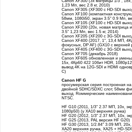
Canon XF300 (3х матрицы 1/3", 18x
1,23 Мп, вес 2.8 кг, 2010)
Canon XF305 (XF300 с HD-SDI вых
Canon XF100 (компактная конструкци
58мм, 1080i50, экран 3.5" 0.9 Мп, вес
Canon XF105 (XF100 с HD-SDI вых
Canon XF200 (20х, новая матрица и 
3.5" 1,23 Мп, вес 1.5 кг, 2014)
Canon XF205 (XF200 с 3G-SDI выхо
Canon XF400 (2017, 1", 13,4 МП, 4Kp
фокусных, DP AF) (GX10 с верхней 
Canon XF405 (XF400 с 3G-SDI выхо
Canon XF705 (декабрь 2018)
Canon XF605 обновленная и уменьш
15x, 4Кp60 422 10бит HDR, 1080p120
вывод 4K на 12G-SDI и HDMI однов
C)
Canon HF G
просумерская серия построеная на
двойной SDHC/SDXC слот, 58мм фи
выход. Rоммерческие наименования: 
NTSC.
HF G10 (2011, 1/3" 2.37 МП, 10x, эк
1080p50) (у XA10 верхняя ручка)
HF G20 (2012, 1/3" 2.37 МП, 10x, эк
HF G25 (2013, PAL версия HF G20)
HF G30 (2013, 1/2.84" 3.09 МП, 20x, 
XA20 верхняя ручка, XA25 + HD-SDI