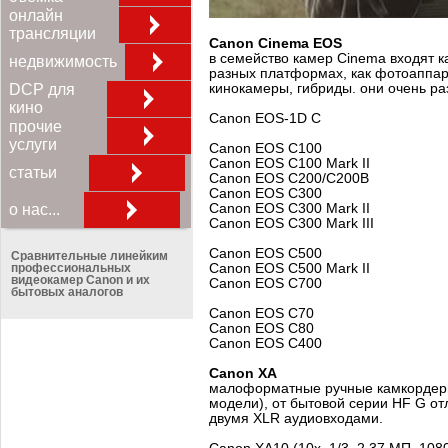
онлайн
трансляции
Canon Cinema EOS
в семейство камер Cinema входят 
недвижимость
разных платформах, как фотоаппар
кинокамеры, гибриды. они очень ра
DCP для
кино
Canon EOS-1D C
прочие
услуги
Canon EOS C100
Canon EOS C100 Mark II
статьи
Canon EOS C200/C200B
Canon EOS C300
Canon EOS C300 Mark II
о нас...
Canon EOS C300 Mark III
Canon EOS C500
Сравнительные линейким
Canon EOS C500 Mark II
профессиональных
видеокамер Canon и их
Canon EOS C700
бытовых аналогов
Canon EOS C70
Canon EOS C80
Canon EOS C400
Canon XA
малоформатные ручные камкордеры
модели), от бытовой серии HF G от
двумя XLR аудиовходами.