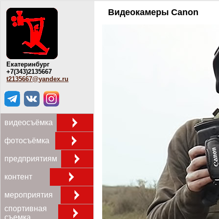
Видеокамеры Canon
Екатеринбург
+7(343)2135667
t2135667@yandex.ru
видеосъёмка
фотосъёмка
предприятиям
контент
мероприятия
спортивная
съемка