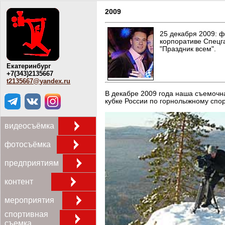
2009
25 декабря 2009: ф
корпоративе Спецга
"Праздник всем".
Екатеринбург
+7(343)2135667
t2135667@yandex.ru
В декабре 2009 года наша съемочн
кубке России по горнолыжному спо
видеосъёмка
фотосъёмка
предприятиям
контент
мероприятия
спортивная
съемка