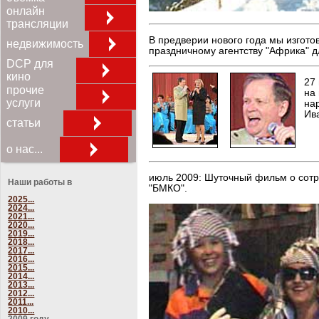
онлайн
трансляции
В предверии нового года мы изгот
недвижимость
праздничному агентству "Африка" д
DCP для
кино
27
прочие
на
услуги
на
Ив
статьи
о нас...
июль 2009: Шуточный фильм о сот
Наши работы в
"БМКО".
2025...
2024...
2021...
2020...
2019...
2018...
2017...
2016...
2015...
2014...
2013...
2012...
2011...
2010...
2009 году...